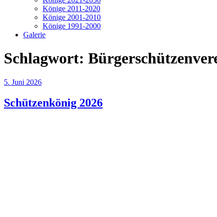
Könige 2011-2020
Könige 2001-2010
Könige 1991-2000
Galerie
Schlagwort:
Bürgerschützenvere
Veröffentlicht
5. Juni 2026
am
Schützenkönig 2026