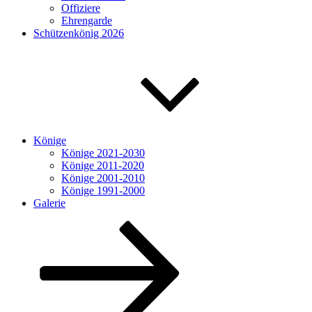
Offiziere
Ehrengarde
Schützenkönig 2026
Könige
Könige 2021-2030
Könige 2011-2020
Könige 2001-2010
Könige 1991-2000
Galerie
Nach
unten
zum
Inhalt
scrollen