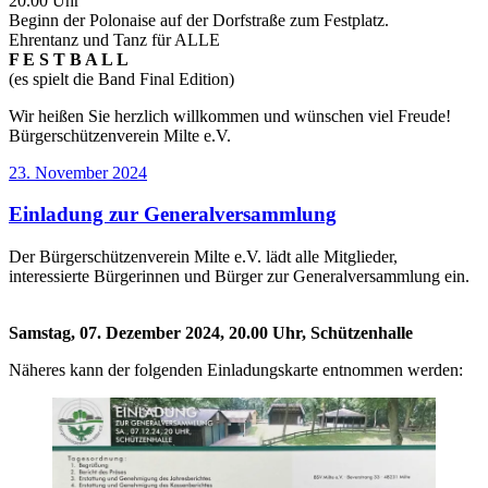
20.00 Uhr
Beginn der Polonaise auf der Dorfstraße zum Festplatz.
Ehrentanz und Tanz für ALLE
F E S T B A L L
(es spielt die Band Final Edition)
Wir heißen Sie herzlich willkommen und wünschen viel Freude!
Bürgerschützenverein Milte e.V.
Veröffentlicht
23. November 2024
am
Einladung zur Generalversammlung
Der Bürgerschützenverein Milte e.V. lädt alle Mitglieder,
interessierte Bürgerinnen und Bürger zur Generalversammlung ein.
Samstag, 07. Dezember 2024, 20.00 Uhr, Schützenhalle
Näheres kann der folgenden Einladungskarte entnommen werden: