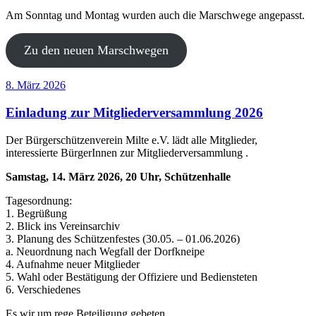
Am Sonntag und Montag wurden auch die Marschwege angepasst.
Zu den neuen Marschwegen
Veröffentlicht
8. März 2026
am
Einladung zur Mitgliederversammlung 2026
Der Bürgerschützenverein Milte e.V. lädt alle Mitglieder,
interessierte BürgerInnen zur Mitgliederversammlung .
Samstag, 14. März 2026, 20 Uhr, Schützenhalle
Tagesordnung:
1. Begrüßung
2. Blick ins Vereinsarchiv
3. Planung des Schützenfestes (30.05. – 01.06.2026)
a. Neuordnung nach Wegfall der Dorfkneipe
4. Aufnahme neuer Mitglieder
5. Wahl oder Bestätigung der Offiziere und Bediensteten
6. Verschiedenes
Es wir um rege Beteiligung gebeten.