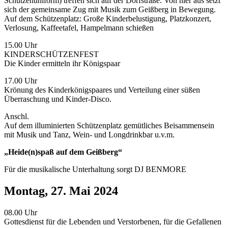
Schützenuniform) treffen sich auf der Dorfstraße. Von hier aus setzt
sich der gemeinsame Zug mit Musik zum Geißberg in Bewegung.
Auf dem Schützenplatz: Große Kinderbelustigung, Platzkonzert,
Verlosung, Kaffeetafel, Hampelmann schießen
15.00 Uhr
KINDERSCHÜTZENFEST
Die Kinder ermitteln ihr Königspaar
17.00 Uhr
Krönung des Kinderkönigspaares und Verteilung einer süßen
Überraschung und Kinder-Disco.
Anschl.
Auf dem illuminierten Schützenplatz gemütliches Beisammensein
mit Musik und Tanz, Wein- und Longdrinkbar u.v.m.
„Heide(n)spaß auf dem Geißberg“
Für die musikalische Unterhaltung sorgt DJ BENMORE
Montag, 27. Mai 2024
08.00 Uhr
Gottesdienst für die Lebenden und Verstorbenen, für die Gefallenen