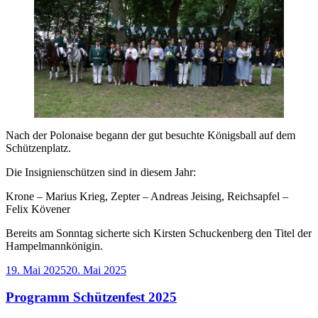
Nach der Polonaise begann der gut besuchte Königsball auf dem
Schützenplatz.
Die Insignienschützen sind in diesem Jahr:
Krone – Marius Krieg, Zepter – Andreas Jeising, Reichsapfel –
Felix Kövener
Bereits am Sonntag sicherte sich Kirsten Schuckenberg den Titel der
Hampelmannkönigin.
Veröffentlicht
19. Mai 2025
20. Mai 2025
am
Programm Schützenfest 2025