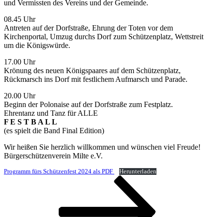
und Vermissten des Vereins und der Gemeinde.
08.45 Uhr
Antreten auf der Dorfstraße, Ehrung der Toten vor dem
Kirchenportal, Umzug durchs Dorf zum Schützenplatz, Wettstreit
um die Königswürde.
17.00 Uhr
Krönung des neuen Königspaares auf dem Schützenplatz,
Rückmarsch ins Dorf mit festlichem Aufmarsch und Parade.
20.00 Uhr
Beginn der Polonaise auf der Dorfstraße zum Festplatz.
Ehrentanz und Tanz für ALLE
F E S T B A L L
(es spielt die Band Final Edition)
Wir heißen Sie herzlich willkommen und wünschen viel Freude!
Bürgerschützenverein Milte e.V.
Programm fürs Schützenfest 2024 als PDF
Herunterladen
Seitennummerierung
Seite
Seite
Seite
Nächste
Seite
der
Beiträge