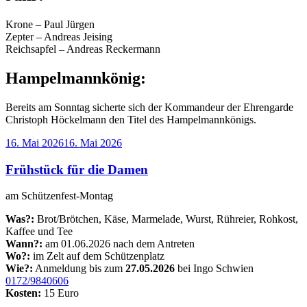
Krone – Paul Jürgen
Zepter – Andreas Jeising
Reichsapfel – Andreas Reckermann
Hampelmannkönig:
Bereits am Sonntag sicherte sich der Kommandeur der Ehrengarde
Christoph Höckelmann den Titel des Hampelmannkönigs.
Veröffentlicht
16. Mai 2026
16. Mai 2026
am
Frühstück für die Damen
am Schützenfest-Montag
Was?:
Brot/Brötchen, Käse, Marmelade, Wurst, Rühreier, Rohkost,
Kaffee und Tee
Wann?:
am 01.06.2026 nach dem Antreten
Wo?:
im Zelt auf dem Schützenplatz
Wie?:
Anmeldung bis zum
27.05.2026
bei Ingo Schwien
0172/9840606
Kosten:
15 Euro