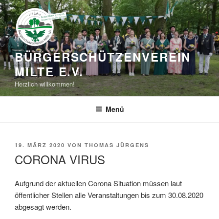
Zum
Inhalt
springen
BÜRGERSCHÜTZEN­VEREIN
MILTE E.V.
Herzlich willkommen!
Menü
VERÖFFENTLICHT
19. MÄRZ 2020
VON
THOMAS JÜRGENS
AM
CORONA VIRUS
Aufgrund der aktuellen Corona Situation müssen laut
öffentlicher Stellen alle Veranstaltungen bis zum 30.08.2020
abgesagt werden.