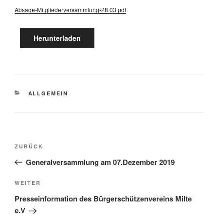
Absage-Mitgliederversammlung-28.03.pdf
Herunterladen
KATEGORIEN
ALLGEMEIN
Beitragsnavigation
Vorheriger
ZURÜCK
Beitrag
Generalversammlung am 07.Dezember 2019
Nächster
WEITER
Beitrag
Presseinformation des Bürgerschützenvereins Milte
e.V