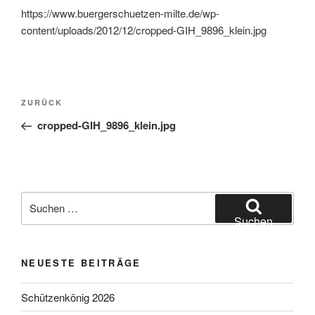
https://www.buergerschuetzen-milte.de/wp-
content/uploads/2012/12/cropped-GIH_9896_klein.jpg
Beitragsnavigation
Vorheriger
ZURÜCK
Beitrag
cropped-GIH_9896_klein.jpg
Suchen
nach:
Suchen
NEUESTE BEITRÄGE
Schützenkönig 2026