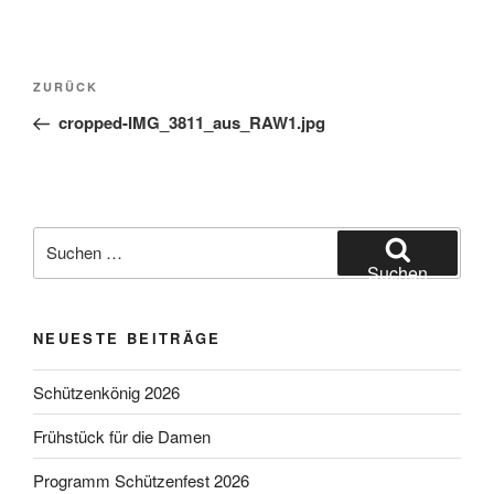
Beitragsnavigation
Vorheriger
ZURÜCK
Beitrag
cropped-IMG_3811_aus_RAW1.jpg
Suchen
nach:
Suchen
NEUESTE BEITRÄGE
Schützenkönig 2026
Frühstück für die Damen
Programm Schützenfest 2026