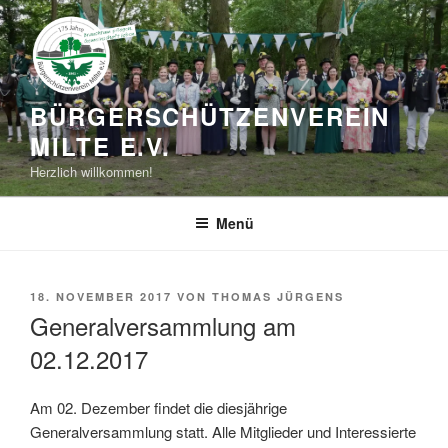
Zum
Inhalt
springen
BÜRGERSCHÜTZEN­VEREIN
MILTE E.V.
Herzlich willkommen!
Menü
VERÖFFENTLICHT
18. NOVEMBER 2017
VON
THOMAS JÜRGENS
AM
Generalversammlung am
02.12.2017
Am 02. Dezember findet die diesjährige
Generalversammlung statt. Alle Mitglieder und Interessierte