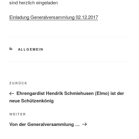
sind herzlich eingeladen
Einladung Generalversammlung 02.12.2017
KATEGORIEN
ALLGEMEIN
Beitragsnavigation
Vorheriger
ZURÜCK
Beitrag
Ehrengardist Hendrik Schmiehusen (Elmo) ist der
neue Schützenkönig
Nächster
WEITER
Beitrag
Von der Generalversammlung …