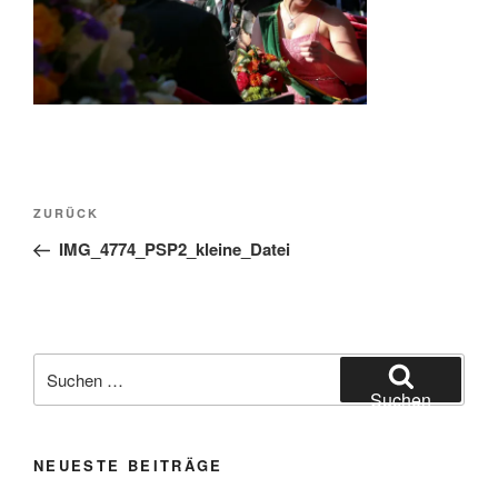
Beitragsnavigation
Vorheriger
ZURÜCK
Beitrag
IMG_4774_PSP2_kleine_Datei
Suchen
nach:
Suchen
NEUESTE BEITRÄGE