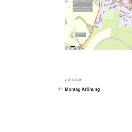
Beitragsnavigation
Vorheriger
ZURÜCK
Beitrag
Montag Krönung