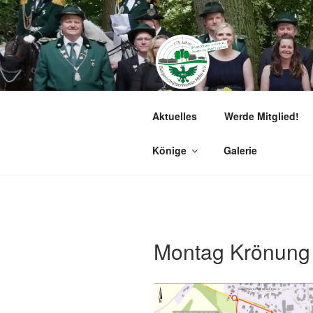
Zum
Inhalt
springen
BÜRGERSCH
Aktuelles
Werde Mitglied!
Herzlich willkommen!
Könige
Galerie
Montag Krönung