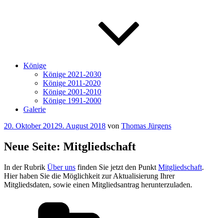
Könige
Könige 2021-2030
Könige 2011-2020
Könige 2001-2010
Könige 1991-2000
Galerie
Veröffentlicht
20. Oktober 2012
9. August 2018
von
Thomas Jürgens
am
Neue Seite: Mitgliedschaft
In der Rubrik
Über uns
finden Sie jetzt den Punkt
Mitgliedschaft
.
Hier haben Sie die Möglichkeit zur Aktualisierung Ihrer
Mitgliedsdaten, sowie einen Mitgliedsantrag herunterzuladen.
Kategorien