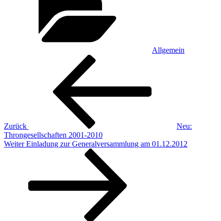
Allgemein
Beitragsnavigation
Vorheriger
Beitrag
Zurück
Neu:
Throngesellschaften 2001-2010
Nächster
Weiter
Einladung zur Generalversammlung am 01.12.2012
Beitrag