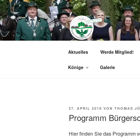
Zum
Inhalt
springen
BÜRGERSCH
Aktuelles
Werde Mitglied!
Herzlich willkommen!
Könige
Galerie
VERÖFFENTLICHT
27. APRIL 2018
VON
THOMAS J
AM
Programm Bürgersc
Hier finden Sie das Programm 