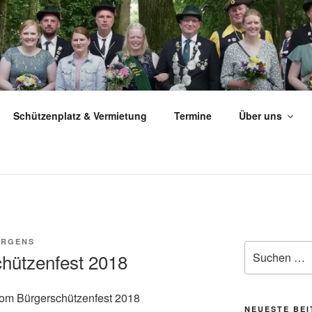
ÜTZEN­VEREIN MILTE 
Schützenplatz & Vermietung
Termine
Über uns
ÜRGENS
Suchen
hützenfest 2018
nach:
vom Bürgerschützenfest 2018
NEUESTE BE