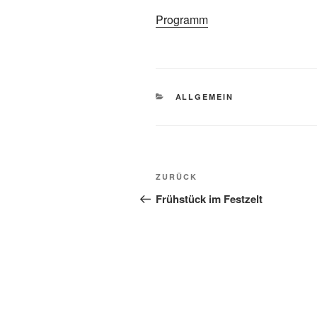
Programm
KATEGORIEN
ALLGEMEIN
Beitragsnavigation
Vorheriger
ZURÜCK
Beitrag
Frühstück im Festzelt