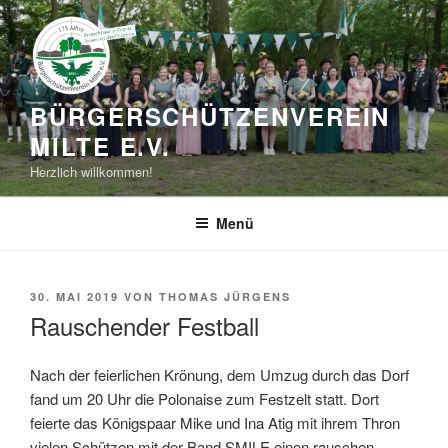
Zum
Inhalt
springen
BÜRGERSCHÜTZEN­VEREIN
MILTE E.V.
Herzlich willkommen!
Menü
VERÖFFENTLICHT
30. MAI 2019
VON
THOMAS JÜRGENS
AM
Rauschender Festball
Nach der feierlichen Krönung, dem Umzug durch das Dorf
fand um 20 Uhr die Polonaise zum Festzelt statt. Dort
feierte das Königspaar Mike und Ina Atig mit ihrem Thron
vielen Schützen mit der Band SMILE einen rauschen