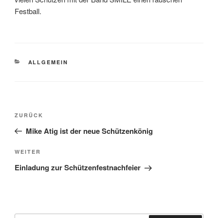
Festball.
KATEGORIEN
ALLGEMEIN
Beitragsnavigation
Vorheriger
ZURÜCK
Beitrag
Mike Atig ist der neue Schützenkönig
Nächster
WEITER
Beitrag
Einladung zur Schützenfestnachfeier