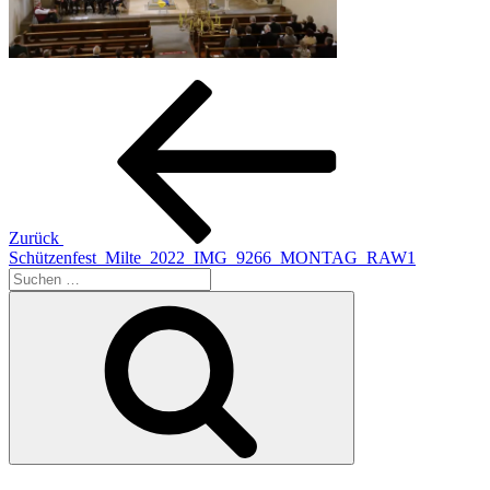
Beitragsnavigation
Vorheriger
Beitrag
Zurück
Schützenfest_Milte_2022_IMG_9266_MONTAG_RAW1
Suchen
nach:
Suchen