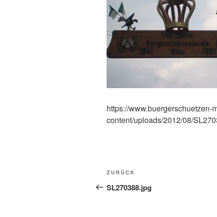
https://www.buergerschuetzen-m
content/uploads/2012/08/SL270
Beitragsnavigation
Vorheriger
ZURÜCK
Beitrag
SL270388.jpg