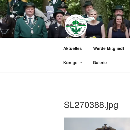
Zum
Inhalt
springen
BÜRGERSCH
Aktuelles
Werde Mitglied!
Herzlich willkommen!
Könige
Galerie
SL270388.jpg