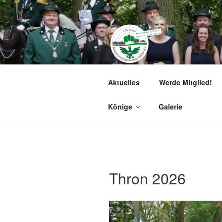
Zum
Inhalt
springen
BÜRGERSCH
Aktuelles
Werde Mitglied!
Herzlich willkommen!
Könige
Galerie
Thron 2026