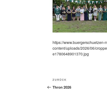
https://www.buergerschuetzen-m
content/uploads/2026/06/cropp
e1780648901370.jpg
Beitragsnavigation
Vorheriger
ZURÜCK
Beitrag
Thron 2026