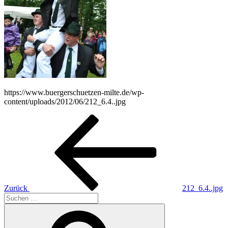
https://www.buergerschuetzen-milte.de/wp-
content/uploads/2012/06/212_6.4..jpg
Beitragsnavigation
Vorheriger
Beitrag
Zurück
212_6.4..jpg
Suchen
nach:
Suchen